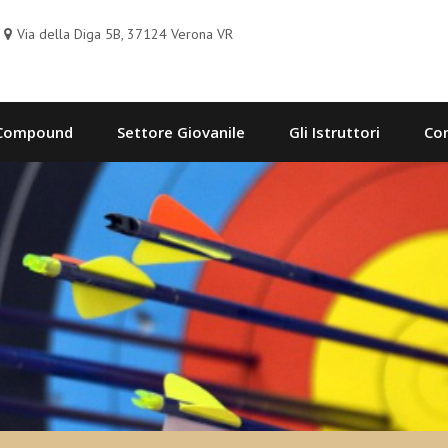
Via della Diga 5B, 37124 Verona VR
 Compound
Settore Giovanile
Gli Istruttori
Con