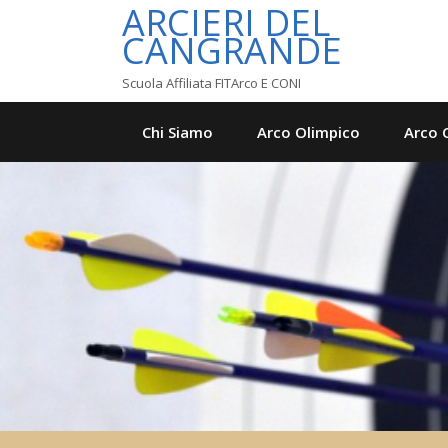
ARCIERI DEL
CANGRANDE
Scuola Affiliata FITArco E CONI
Chi Siamo
Arco Olimpico
Arco