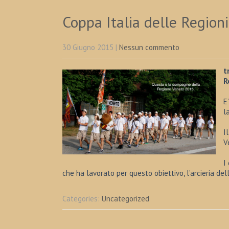
Coppa Italia delle Region
30 Giugno 2015
|
Nessun commento
t
R
E
l
I
V
I
che ha lavorato per questo obiettivo, l’arcieria dell
Categories:
Uncategorized