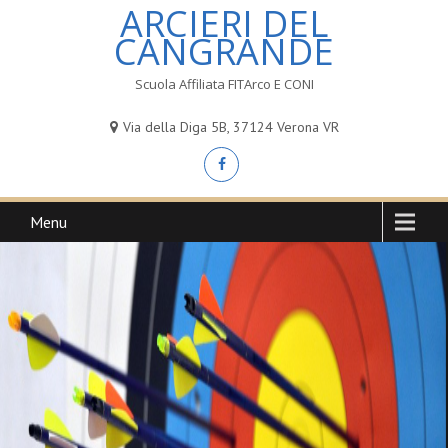
ARCIERI DEL
CANGRANDE
Scuola Affiliata FITArco E CONI
Via della Diga 5B, 37124 Verona VR
Menu