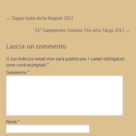
Post
←
Coppa Italia delle Regioni 2012
navigation
51° Campionato Italiano Tiro alla Targa 2012
→
Lascia un commento
Il tuo indirizzo email non sarà pubblicato.
I campi obbligatori
sono contrassegnati
*
Commento
*
Nome
*