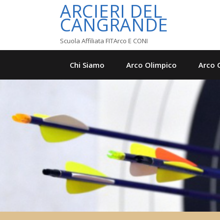
ARCIERI DEL
CANGRANDE
Scuola Affiliata FITArco E CONI
Chi Siamo
Arco Olimpico
Arco