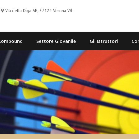
Via della Diga 5B, 37124 Verona VR
 Compound
Settore Giovanile
Gli Istruttori
Con