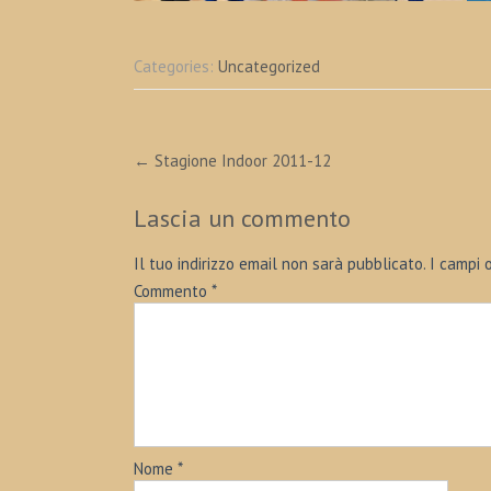
Categories:
Uncategorized
Post
←
Stagione Indoor 2011-12
navigation
Lascia un commento
Il tuo indirizzo email non sarà pubblicato.
I campi 
Commento
*
Nome
*