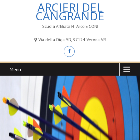
ARCIERI DEL
CANGRANDE
Scuola Affiliata FITArco E CONI
Via della Diga 5B, 37124 Verona VR
Menu